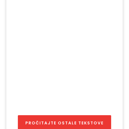
Sonja Jovovic
Protekle nedelje posetili smo dva restorana
u Beogradu — jedan na Vračaru sa preko
1.000 recenzija (ocena 4,4 ⭐), drugi na
Voždovcu sa više od 500 recenzija (ocena
4,3 ⭐). Iako oba imaju odlične ocene i veliki
broj zadovoljnih gostiju, oba Google
Business Profile...
PROČITAJTE OSTALE TEKSTOVE