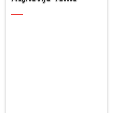
Sonja Jovovic
U svetu lokalnog SEO-a, Google ne prestaje
da nas iznenađuje. Jedna od najnovijih
funkcija koja je izazvala pometnju među
vlasnicima biznisa je "Social media updates"
– automatska vrteška (carousel) koja
prikazuje vaše najnovije postove sa