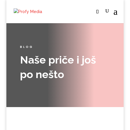
BLOG
Naše priče i još
po nešto