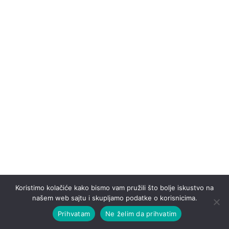
Koristimo kolačiće kako bismo vam pružili što bolje iskustvo na
našem web sajtu i skupljamo podatke o korisnicima.
Prihvatam
Ne želim da prihvatim