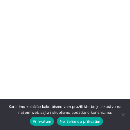
Koristimo kolačiće kako bismo vam pružili što bolje iskustvo na
našem web sajtu i skupljamo podatke o korisnicima.
Prihvatam
Ne želim da prihvatim