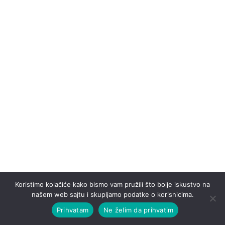
Koristimo kolačiće kako bismo vam pružili što bolje iskustvo na
našem web sajtu i skupljamo podatke o korisnicima.
Prihvatam
Ne želim da prihvatim