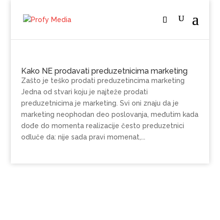
Kako NE prodavati preduzetnicima marketing
Zašto je teško prodati preduzetincima marketing
Jedna od stvari koju je najteže prodati
preduzetnicima je marketing. Svi oni znaju da je
marketing neophodan deo poslovanja, međutim kada
dođe do momenta realizacije često preduzetnici
odluče da: nije sada pravi momenat,...