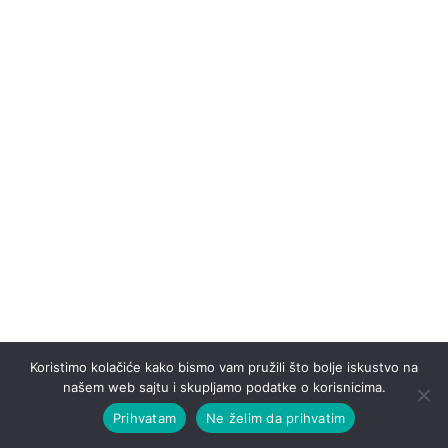
Koristimo kolačiće kako bismo vam pružili što bolje iskustvo na
našem web sajtu i skupljamo podatke o korisnicima.
Prihvatam
Ne želim da prihvatim