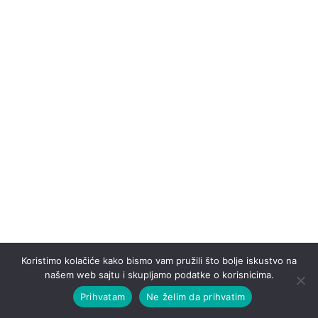
Koristimo kolačiće kako bismo vam pružili što bolje iskustvo na
našem web sajtu i skupljamo podatke o korisnicima.
Prihvatam
Ne želim da prihvatim